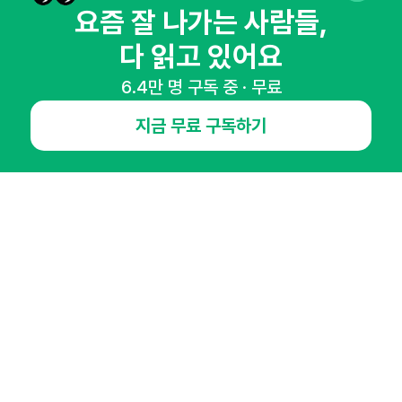
요즘 잘 나가는 사람들,
다 읽고 있어요
NHN AD
6.4만 명 구독 중 · 무료
지금 무료 구독하기
오픈애즈란
공지사항
제휴문의
인사이터 신청
뉴스레터
광고안내
경기도 성남시 분당구 대왕판교로645번길 16
대표 : 심도섭
사업자등록번호 : 144-81-27690(
사업자정보확인
)
통신판매업신고번호 : 2014-경기성남-1023
호스팅서비스사업자 : 오픈애즈
서비스•광고 문의 :
1800-2198
이메일 :
openads@openads.co.kr
이용약관
개인정보처리방침
instagram
thread
kakaotalk