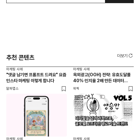
더보기
추천 콘텐츠
마케팅 사례
마케팅 사례
마케
"댓글 남기면 프롬프트 드려요" 요즘
옥외광고(OOH) 전략: 유효도달률
무
인스타 마케팅 이렇게 합니다
40%·인지율 2배 만든 데이터
‘댓
활용법 | 애드타입 양승만 이사
브
알파앱스
위픽
DM
마케
독립
마케팅 사례
마케팅 사례