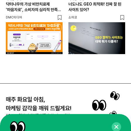
출
닥터나우의 가상 비만치료제
너도나도 GEO 최적화! 진짜 잘 된
와디
‘마음자로’, 소비자의 심리적 만족을
사이트 있어?
충족하는 동시에 서비스의 접근성을
DMC미디어
소마코
높이는 콘텐츠로 호평
매주 화요일 아침,
마케팅 감각을 깨워 드릴게요!
65,043명의 마케터를 성장시키는 뉴스레터
뉴스레터 구독하기