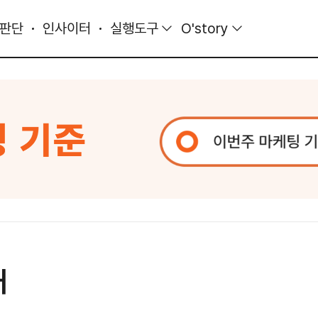
 판단
인사이터
실행도구
O'story
대