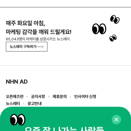
매주 화요일 아침,
마케팅 감각을 깨워 드릴게요!
65,043명의 마케터를 성장시키는 뉴스레터
뉴스레터 구독하기
NHN AD
오픈애즈란
공지사항
제휴문의
인사이터 신청
뉴스레터
광고안내
경기도 성남시 분당구 대왕판교로645번길 16
대표 : 심도섭
사업자등록번호 : 144-81-27690(
사업자정보확인
)