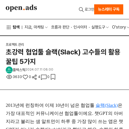
뉴스레터 구독
로그인
탐색
지금, 마케팅
흐름과 판단
인사이터
실행도구
O'story
프로젝트 관리
초강력 협업툴 슬랙(Slack) 고수들의 활용
꿀팁 5가지
플렉스웍
2024.07.11 08:00
3633
0
4
0
2013년에 런칭하여 이제 10년이 넘은 협업툴
슬랙(Slack)
은
가장 대표적인 커뮤니케이션 협업툴이에요. 챗GPT의 아버
지라고 불리는 샘 알트먼이 하루 중 가장 많이 쓰는 앱은 챗