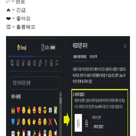
✅ = 완료
🔥 = 긴급
❤️ = 좋아요
👏 = 훌륭해요