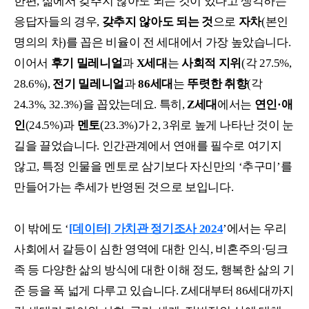
한편, 삶에서 갖추지 않아도 되는 것이 있다고 생각하는
응답자들의 경우,
갖추지 않아도 되는 것
으로
자차
(본인
명의의 차)를 꼽은 비율이 전 세대에서 가장 높았습니다.
이어서
후기 밀레니얼
과
X세대
는
사회적 지위
(각 27.5%,
28.6%),
전기 밀레니얼
과
86세대
는
뚜렷한 취향
(각
24.3%, 32.3%)을 꼽았는데요. 특히,
Z세대
에서는
연인·애
인
(24.5%)과
멘토
(23.3%)가 2, 3위로 높게 나타난 것이 눈
길을 끌었습니다. 인간관계에서 연애를 필수로 여기지
않고, 특정 인물을 멘토로 삼기보다 자신만의 ‘추구미’를
만들어가는 추세가 반영된 것으로 보입니다.
이 밖에도 ‘
[데이터] 가치관 정기조사 2024
’에서는 우리
사회에서 갈등이 심한 영역에 대한 인식, 비혼주의·딩크
족 등 다양한 삶의 방식에 대한 이해 정도, 행복한 삶의 기
준 등을 폭 넓게 다루고 있습니다. Z세대부터 86세대까지