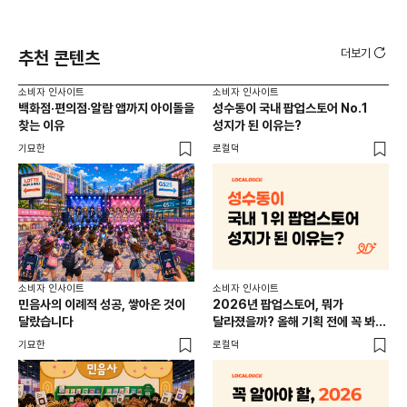
더보기
추천 콘텐츠
소비자 인사이트
소비자 인사이트
소비
백화점·편의점·알람 앱까지 아이돌을
성수동이 국내 팝업스토어 No.1
외국
찾는 이유
성지가 된 이유는?
남
이
기묘한
로컬덕
썸트
소비
소비자 인사이트
소비자 인사이트
CR
민음사의 이례적 성공, 쌓아온 것이
2026년 팝업스토어, 뭐가
개
달랐습니다
달라졌을까? 올해 기획 전에 꼭 봐야
할 트렌드 4가지
DX
기묘한
로컬덕