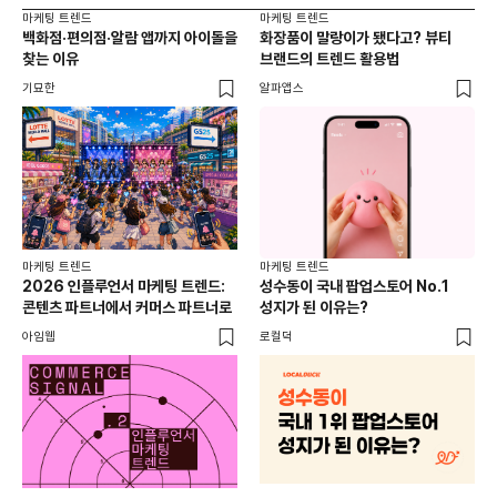
마케팅 트렌드
마케팅 트렌드
마케
백화점·편의점·알람 앱까지 아이돌을
화장품이 말랑이가 됐다고? 뷰티
서
찾는 이유
브랜드의 트렌드 활용법
오프
기묘한
알파앱스
로컬
마케팅 트렌드
마케팅 트렌드
2026 인플루언서 마케팅 트렌드:
성수동이 국내 팝업스토어 No.1
콘텐츠 파트너에서 커머스 파트너로
성지가 된 이유는?
아임웹
로컬덕
마케
하
브루