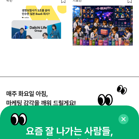
위펀
기묘한
기묘
매주 화요일 아침,
마케팅 감각을 깨워 드릴게요!
65,043명의 마케터를 성장시키는 뉴스레터
뉴스레터 구독하기
요즘 잘 나가는 사람들,