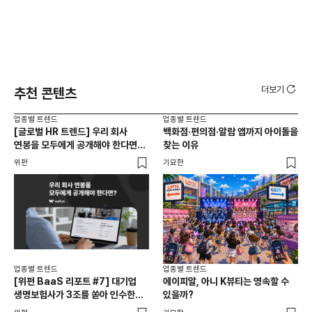
더보기
추천 콘텐츠
업종별 트렌드
업종별 트렌드
업종
[글로벌 HR 트렌드] 우리 회사
백화점·편의점·알람 앱까지 아이돌을
드라
연봉을 모두에게 공개해야 한다면? |
찾는 이유
진
급여 투명성 법, 해외 사례, 연봉
위펀
기묘한
기묘
공개, 채용 공고
업종별 트렌드
업종별 트렌드
업종
[위펀 BaaS 리포트 #7] 대기업
에이피알, 아니 K뷰티는 영속할 수
민음
생명보험사가 3조를 쏟아 인수한
있을까?
달
일본 BaaS 회사의 정체는?