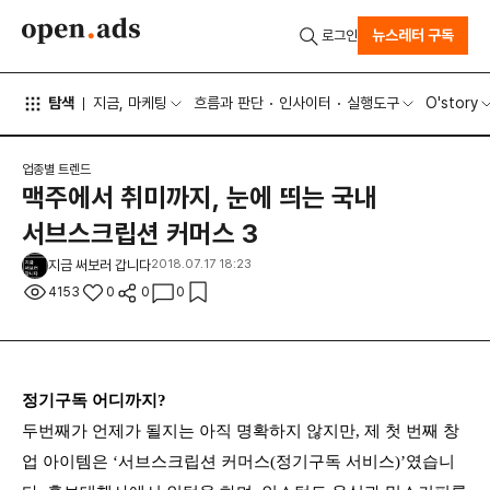
뉴스레터 구독
로그인
탐색
지금, 마케팅
흐름과 판단
인사이터
실행도구
O'story
업종별 트렌드
맥주에서 취미까지, 눈에 띄는 국내
서브스크립션 커머스 3
지금 써보러 갑니다
2018.07.17 18:23
4153
0
0
0
정기구독 어디까지?
두번째가 언제가 될지는 아직 명확하지 않지만, 제 첫 번째 창
업 아이템은 ‘서브스크립션 커머스(정기구독 서비스)’였습니