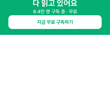
다 읽고 있어요
6.4만 명 구독 중 · 무료
NHN AD
지금 무료 구독하기
오픈애즈란
공지사항
제휴문의
인사이터 신청
뉴스레터
광고안내
경기도 성남시 분당구 대왕판교로645번길 16
대표 : 심도섭
사업자등록번호 : 144-81-27690(
사업자정보확인
)
통신판매업신고번호 : 2014-경기성남-1023
호스팅서비스사업자 : 오픈애즈
서비스•광고 문의 :
1800-2198
이메일 :
openads@openads.co.kr
이용약관
개인정보처리방침
instagram
thread
kakaotalk