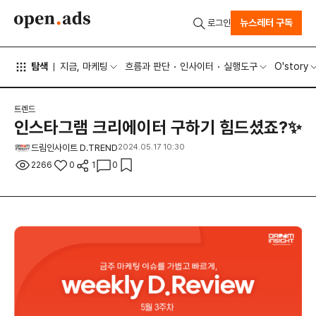
뉴스레터 구독
로그인
탐색
지금, 마케팅
흐름과 판단
인사이터
실행도구
O'story
트렌드
인스타그램 크리에이터 구하기 힘드셨죠?✨
드림인사이트 D.TREND
2024.05.17 10:30
2266
0
1
0