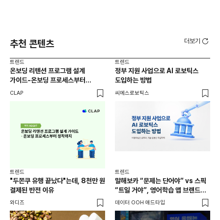
더보기
추천 콘텐츠
트렌드
트렌드
트렌
온보딩 리텐션 프로그램 설계
정부 지원 사업으로 AI 로보틱스
유아
가이드-온보딩 프로세스부터
도입하는 방법
(6
정착까지
가
CLAP
씨메스로보틱스
DM
부른
캠
트렌
외식
트렌드
트렌드
현장
"두쫀쿠 유행 끝났다"는데, 8천만 원
말해보카 “문제는 단어야” vs 스픽
씨메
결제된 반전 이유
“트일 거야”, 영어학습 앱 브랜드
인지 경쟁
와디즈
데이터 OOH 애드타입