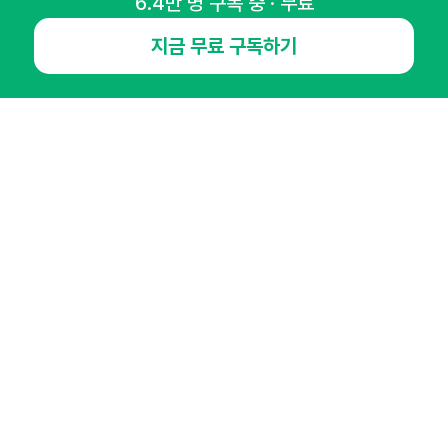
6.4만 명 구독 중 · 무료
NHN AD
지금 무료 구독하기
오픈애즈란
공지사항
제휴문의
인사이터 신청
뉴스레터
광고안내
경기도 성남시 분당구 대왕판교로645번길 16
대표 : 심도섭
사업자등록번호 : 144-81-27690(
사업자정보확인
)
통신판매업신고번호 : 2014-경기성남-1023
호스팅서비스사업자 : 오픈애즈
서비스•광고 문의 :
1800-2198
이메일 :
openads@openads.co.kr
이용약관
개인정보처리방침
instagram
thread
kakaotalk
© NHN AD. All rights reserved.