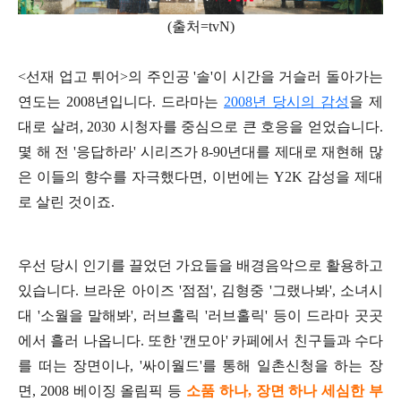
(출처=tvN)
<선재 업고 튀어>의 주인공 '솔'이 시간을 거슬러 돌아가는
연도는 2008년입니다. 드라마는
2008년 당시의 감성
을 제
대로 살려, 2030 시청자를 중심으로 큰 호응을 얻었습니다.
몇 해 전 '응답하라' 시리즈가 8-90년대를 제대로 재현해 많
은 이들의 향수를 자극했다면, 이번에는 Y2K 감성을 제대
로 살린 것이죠.
우선 당시 인기를 끌었던 가요들을 배경음악으로 활용하고
있습니다. 브라운 아이즈 '점점', 김형중 '그랬나봐', 소녀시
대 '소월을 말해봐', 러브홀릭 '러브홀릭' 등이 드라마 곳곳
에서 흘러 나옵니다. 또한 '캔모아' 카페에서 친구들과 수다
를 떠는 장면이나, '싸이월드'를 통해 일촌신청을 하는 장
면, 2008 베이징 올림픽 등
소품 하나, 장면 하나 세심한 부