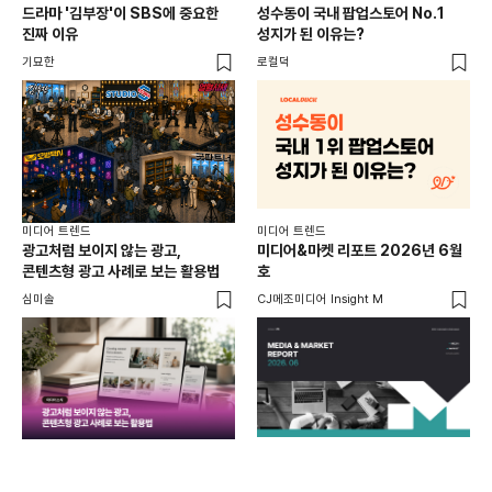
드라마 '김부장'이 SBS에 중요한
성수동이 국내 팝업스토어 No.1
요
진짜 이유
성지가 된 이유는?
않습
유튜
기묘한
로컬덕
유광
미디어 트렌드
미디어 트렌드
미디
광고처럼 보이지 않는 광고,
미디어&마켓 리포트 2026년 6월
연령
콘텐츠형 광고 사례로 보는 활용법
호
타
꾸밈
심미솔
CJ메조미디어 Insight M
DM
함께
각