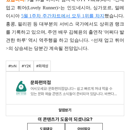
업고 튀어(Lovely Runner)>는 인도네시아, 싱가포르, 말레
이시아
5월 1주차 주간차트에서 모두 1위를 차지
했습니다.
홍콩, 필리핀 등 대부분의 서비스 국가에서도 상위권 랭크
를 기록하고 있으며, 주연 배우 김혜윤의 출연작 '어쩌다 발
견한 하루' 역시 역주행을 하고 있습니다. <선재 업고 튀어
>의 상승세는 당분간 계속될 전망입니다.
#tvN
#Y2K
#화제성
문화편의점
어서오세요! 문화편의점입니다~ 쉽고 빠르게 꺼내 먹을 수
있는 문화 예술 콘텐츠 소식들이 준비되어 있답니다. 바쁘다고
놓치기에 십상이던 트렌디한 소식, 간편하게 챙겨 가세요
알림받기
이 콘텐츠가 도움이 되셨나요?
도움돼요
아쉬워요