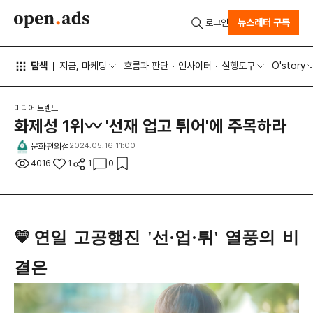
뉴스레터 구독
로그인
탐색
지금, 마케팅
흐름과 판단
인사이터
실행도구
O'story
미디어 트렌드
화제성 1위〰 '선재 업고 튀어'에 주목하라
문화편의점
2024.05.16 11:00
4016
1
1
0
💛연일 고공행진 '선·업·튀' 열풍의 비
결은