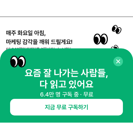
매주 화요일 아침,
마케팅 감각을 깨워 드릴게요!
65,043명의 마케터를 성장시키는 뉴스레터
뉴스레터 구독하기
요즘 잘 나가는 사람들,
다 읽고 있어요
NHN AD
6.4만 명 구독 중 · 무료
지금 무료 구독하기
오픈애즈란
공지사항
제휴문의
인사이터 신청
뉴스레터
광고안내
경기도 성남시 분당구 대왕판교로645번길 16
대표 : 심도섭