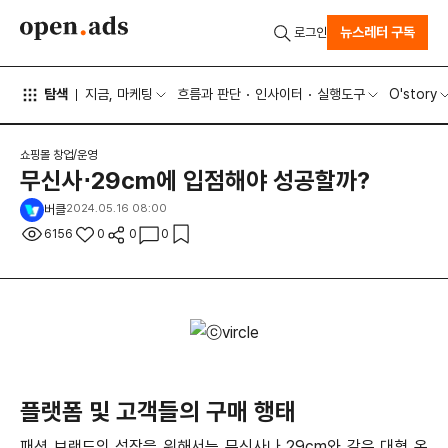
뉴스레터 구독
로그인
탐색
지금, 마케팅
흐름과 판단
인사이터
실행도구
O'story
쇼핑몰 창업/운영
무신사⋅29cm에 입점해야 성공할까?
버클
2024.05.16 08:00
6156
0
0
0
플랫폼 및 고객들의 구매 행태
패션 브랜드의 성장을 위해서는 무신사나 29cm와 같은 대형 온