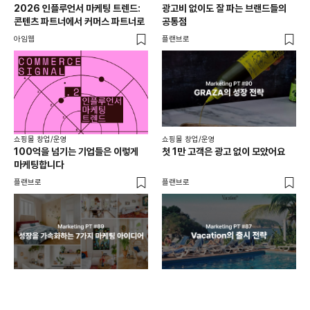
2026 인플루언서 마케팅 트렌드:
광고비 없이도 잘 파는 브랜드들의
후
콘텐츠 파트너에서 커머스 파트너로
공통점
프롬
아임웹
플랜브로
와디
쇼핑몰 창업/운영
쇼핑몰 창업/운영
쇼핑
100억을 넘기는 기업들은 이렇게
첫 1만 고객은 광고 없이 모았어요
올리
마케팅합니다
넘
플랜브로
플랜브로
이숲 