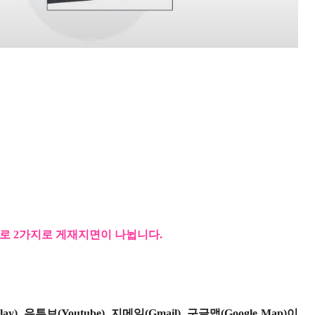
로
2
가지로 게재지면이 나뉩니다
.
lay),
유튜브
(Youtube),
지메일
(Gmail),
구글맵
(Google Map)
이