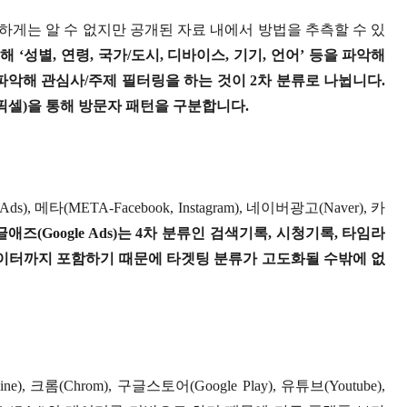
게는 알 수 없지만 공개된 자료 내에서 방법을 추측할 수 있
통해
‘
성별
,
연령
,
국가
/
도시
,
디바이스
,
기기
,
언어
’
등을 파악해
 파악해 관심사
/
주제 필터링을 하는 것이
2
차 분류로 나뉩니다
.
픽셀
)
을 통해 방문자 패턴을 구분합니다
.
 Ads),
메타
(META-Facebook, Instagram),
네이버광고
(Naver),
카
글애즈
(Google Ads)
는
4
차 분류인 검색기록
,
시청기록
,
타임라
이터까지 포함하기 때문에 타겟팅 분류가 고도화될 수밖에 없
ine),
크롬
(Chrom),
구글스토어
(Google Play),
유튜브
(Youtube),