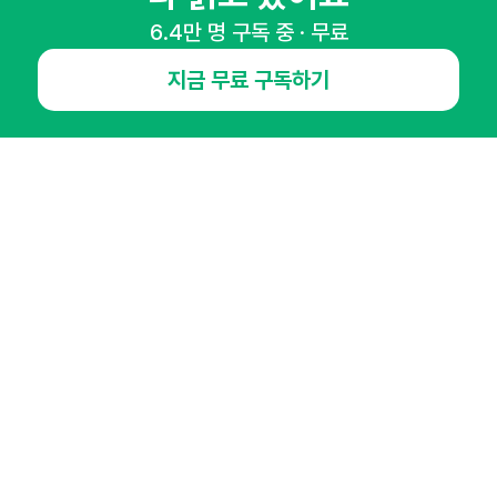
6.4만 명 구독 중 · 무료
지금 무료 구독하기
NHN AD
오픈애즈란
공지사항
제휴문의
인사이터 신청
뉴스레터
광고안내
경기도 성남시 분당구 대왕판교로645번길 16
대표 : 심도섭
사업자등록번호 : 144-81-27690(
사업자정보확인
)
통신판매업신고번호 : 2014-경기성남-1023
호스팅서비스사업자 : 오픈애즈
서비스•광고 문의 :
1800-2198
이메일 :
openads@openads.co.kr
이용약관
개인정보처리방침
instagram
thread
kakaotalk