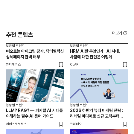
더보기
추천 콘텐츠
업종별 트렌드
업종별 트렌드
업종
떠오르는 아이크림 강자, 닥터멜락신
HRM AI란 무엇인가 : AI 시대,
여기
상세페이지 완벽 해부
사람에 대한 판단은 어떻게
키우
달라지는가
뷰티해커스
CLAP
쥰쓰
업종별 트렌드
업종별 트렌드
LLM? RAG? — 피지컬 AI 시대를
2026 하반기 뷰티 마케팅 전략 :
이해하는 필수 AI 용어 가이드
리테일 미디어로 신규 고객부터
재구매까지
씨메스로보틱스
크리테오
업종