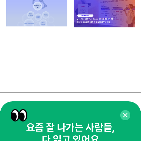
백
찾
기묘
매주 화요일 아침,
마케팅 감각을 깨워 드릴게요!
요즘 잘 나가는 사람들,
65,043명의 마케터를 성장시키는 뉴스레터
뉴스레터 구독하기
다 읽고 있어요