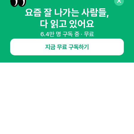
매주 화요일 아침,
요즘 잘 나가는 사람들,
마케팅 감각을 깨워 드릴게요!
다 읽고 있어요
65,043명의 마케터를 성장시키는 뉴스레터
6.4만 명 구독 중 · 무료
뉴스레터 구독하기
지금 무료 구독하기
NHN AD
오픈애즈란
공지사항
제휴문의
인사이터 신청
뉴스레터
광고안내
경기도 성남시 분당구 대왕판교로645번길 16
대표 : 심도섭
사업자등록번호 : 144-81-27690(
사업자정보확인
)
통신판매업신고번호 : 2014-경기성남-1023
호스팅서비스사업자 : 오픈애즈