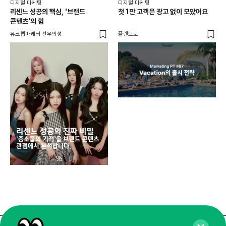
디지털 마케팅
디지털 마케팅
리센느 성공의 핵심, '브랜드
첫 1만 고객은 광고 없이 모았어요
콘텐츠'의 힘
유크랩마케터 선우의성
플랜브로
디지
AI
쇼핑
똑똑