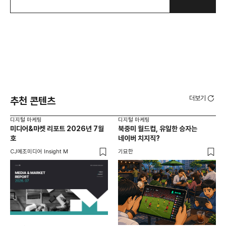
더보기
추천 콘텐츠
디지털 마케팅
디지털 마케팅
디지
미디어&마켓 리포트 2026년 7월
북중미 월드컵, 유일한 승자는
브
호
네이버 치지직?
팬
CJ메조미디어 Insight M
기묘한
유크