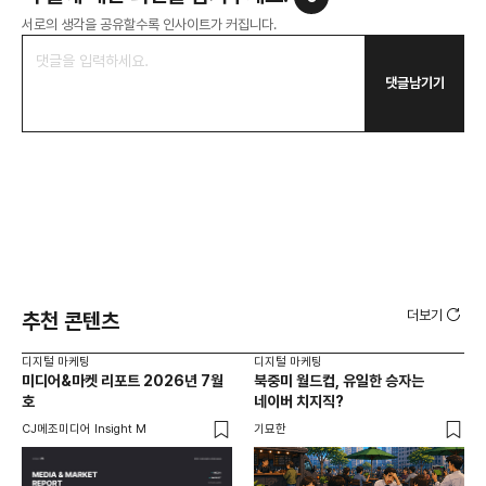
서로의 생각을 공유할수록 인사이트가 커집니다.
댓글남기기
더보기
추천 콘텐츠
디지털 마케팅
디지털 마케팅
디지
미디어&마켓 리포트 2026년 7월
북중미 월드컵, 유일한 승자는
브
호
네이버 치지직?
팬
CJ메조미디어 Insight M
기묘한
유크