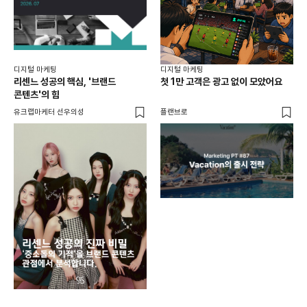
디지털 마케팅
디지털 마케팅
리센느 성공의 핵심, '브랜드
첫 1만 고객은 광고 없이 모았어요
콘텐츠'의 힘
유크랩마케터 선우의성
플랜브로
디지
AI
쇼핑
똑똑