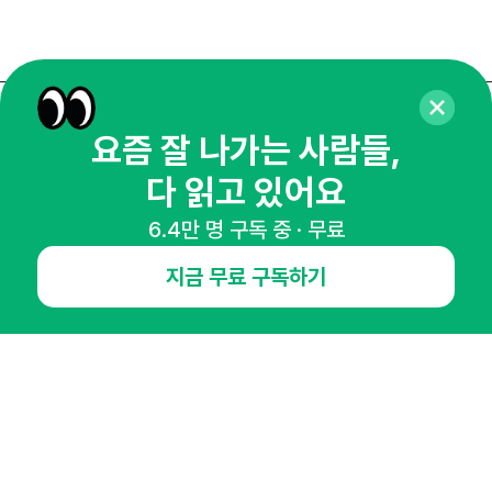
매주 화요일 아침,
요즘 잘 나가는 사람들,
마케팅 감각을 깨워 드릴게요!
다 읽고 있어요
65,043명의 마케터를 성장시키는 뉴스레터
6.4만 명 구독 중 · 무료
뉴스레터 구독하기
지금 무료 구독하기
NHN AD
오픈애즈란
공지사항
제휴문의
인사이터 신청
뉴스레터
광고안내