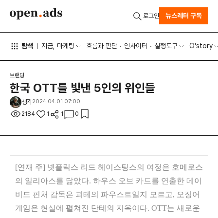
뉴스레터 구독
로그인
탐색
지금, 마케팅
흐름과 판단
인사이터
실행도구
O'story
브랜딩
한국 OTT를 빛낸 5인의 위인들
생각
2024.04.01 07:00
2184
1
1
0
[연재 주] 넷플릭스 리드 헤이스팅스의 여정은 호메로스
의 일리아스를 닮았다. 하우스 오브 카드를 연출한 데이
비드 핀처 감독은 괴테의 파우스트일지 모르고, 오징어
게임은 현실에 펼쳐진 단테의 지옥이다. OTT는 새로운