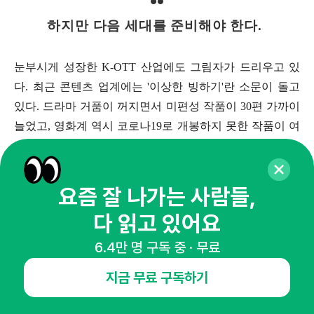
하지만 다음 세대를 준비해야 한다.
눈부시게 성장한 K-OTT 산업에도 그림자가 드리우고 있
다. 최근 콘텐츠 업계에는 '이상한 빙하기'란 소문이 돌고
있다. 드라마 거품이 꺼지면서 미편성 작품이 30편 가까이
늘었고, 영화계 역시 코로나19로 개봉하지 못한 작품이 여
전히 100편 이상 쌓여 있다.
요즘 잘 나가는 사람들,
그룹 동방신기·JYJ 출신의 김재중과 배우 진세연이 출
연한 로맨스 드라마 ‘나쁜 기억 지우개’는 2022년 초 촬
다 읽고 있어요
영을 마쳤지만 2년째 편성을 기다리는 중이다. 한류스
6.4만 명 구독 중 · 무료
타 김재중이 오랜만에 출연한 작품이라 곧바로 일본에
판매될 만큼 관심을 모았지만 국내 플랫폼을 찾는 일은
지금 무료 구독하기
쉽지 않았다. 톱스타 송중기가 주연한 영화 ‘보고타’, 차
인표 주연의 10부작 시트콤 '청와대 사람들'도 2021년 촬