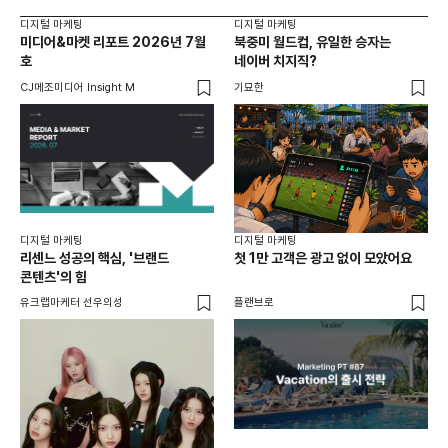
디지털 마케팅
디지털 마케팅
디지
미디어&마켓 리포트 2026년 7월
북중미 월드컵, 유일한 승자는
브
호
네이버 치지직?
팬
CJ메조미디어 Insight M
기묘한
유크
디지털 마케팅
디지털 마케팅
리센느 성공의 핵심, '브랜드
첫 1만 고객은 광고 없이 모았어요
콘텐츠'의 힘
유크랩마케터 선우의성
플랜브로
디지
AI
쇼핑
똑똑