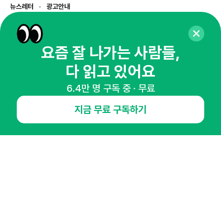
뉴스레터
광고안내
경기도 성남시 분당구 대왕판교로645번길 16
대표 : 심도섭
사업자등록번호 : 144-81-27690(
사업자정보확인
)
요즘 잘 나가는 사람들,
통신판매업신고번호 : 2014-경기성남-1023
다 읽고 있어요
호스팅서비스사업자 : 오픈애즈
서비스•광고 문의 :
1800-2198
6.4만 명 구독 중 · 무료
이메일 :
openads@openads.co.kr
지금 무료 구독하기
이용약관
개인정보처리방침
instagram
thread
kakaotalk
© NHN AD. All rights reserved.