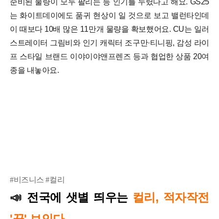
준비된 물량이 모두 팔리는 등 인기를 누렸다고 해요.
GS25
는 화이트데이에도 품귀 현상이 일 것으로 보고 밸런타인데
이 때보다 10배 많은 11만개 물량을 확보했어요.
CU는 일러
스트레이터 그림비와 인기 캐릭터 조구만·티니핑, 감성 라이
프 스타일 브랜드 이야이야앤프렌즈 등과 협업한 상품 20여
종을 내놓아요.
#비즈니스 #컬리
전국에 샛별 띄우는
컬리, 적자작전
📣
'끝' 보인다