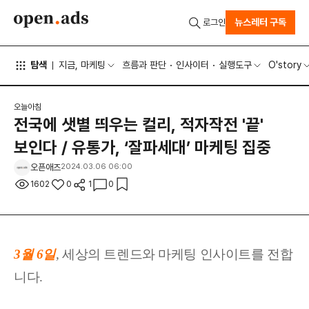
뉴스레터 구독
로그인
탐색
지금, 마케팅
흐름과 판단
인사이터
실행도구
O'story
오늘아침
전국에 샛별 띄우는 컬리, 적자작전 '끝'
보인다 / 유통가, ‘잘파세대’ 마케팅 집중
오픈애즈
2024.03.06 06:00
1602
0
1
0
3월 6
일
,
세상
의 트렌드와 마케팅 인사이트를 전합
니다.