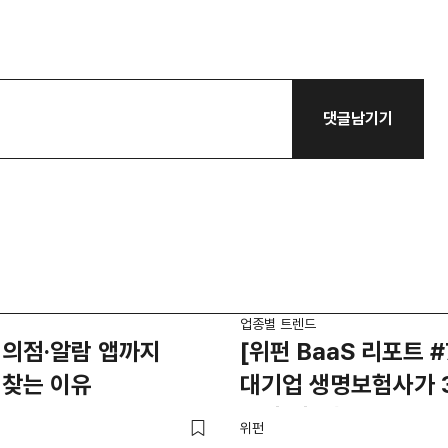
댓글남기기
업종별 트렌드
편의점·알람 앱까지
[위펀 BaaS 리포트 #
 찾는 이유
대기업 생명보험사가 
쏟아 인수한 일본 Ba
위펀