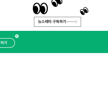
뉴스레터 구독하기
독하기
인사이터 신청
뉴스레터
광고안내
대표 : 심도섭
보확인
)
통신판매업신고번호 : 2014-경기성남-1023
문의 :
1800-2198
이메일 :
openads@openads.co.kr