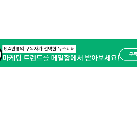
6.4만명의 구독자가 선택한 뉴스레터
구
마케팅 트렌드를 메일함에서 받아보세요!
오픈애즈란
공지사항
제휴문의
경기도 성남시 분당구 대왕판교로645번길 16
사업자등록번호 : 144-81-27690(
사업자정
호스팅서비스사업자 : 오픈애즈
서비스•광고 
이용약관
개인정보처리방침
© NHN AD. All rights reserved.