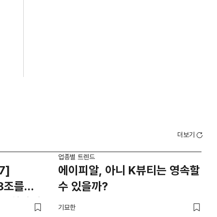
더보기
업종별 트렌드
업종
7]
에이피알, 아니 K뷰티는 영속할
드라
3조를
수 있을까?
중
aS 회사의
기묘한
기묘