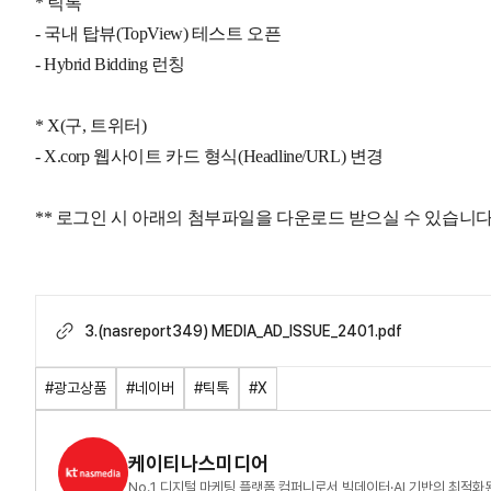
* 틱톡
- 국내 탑뷰(TopView) 테스트 오픈
- Hybrid Bidding 런칭
* X(구, 트위터)
- X.corp 웹사이트 카드 형식(Headline/URL) 변경
** 로그인 시 아래의 첨부파일을 다운로드 받으실 수 있습니다
3.(nasreport349) MEDIA_AD_ISSUE_2401.pdf
#광고상품
#네이버
#틱톡
#X
케이티나스미디어
No.1 디지털 마케팅 플랫폼 컴퍼니로서 빅데이터·AI 기반의 최적