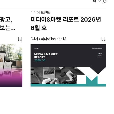
더보기
미디어 트렌드
미디
광고,
미디어&마켓 리포트 2026년
요
 보는
6월 호
않
‘경
CJ메조미디어 Insight M
유광