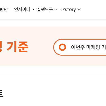
 판단
인사이터
실행도구
O'story
트