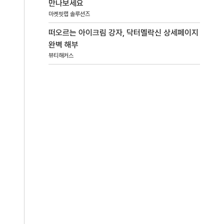
만나보세요
마켓핏랩 솔루션즈
떠오르는 아이크림 강자, 닥터멜락신 상세페이지
완벽 해부
뷰티해커스