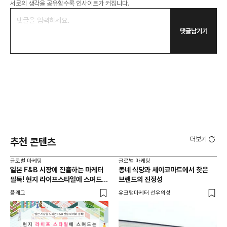
서로의 생각을 공유할수록 인사이트가 커집니다.
댓글남기기
더보기
추천 콘텐츠
글로벌 마케팅
글로벌 마케팅
글로
일본 F&B 시장에 진출하는 마케터
동네 식당과 세이코마트에서 찾은
아마
필독! 현지 라이프스타일에 스며드는
브랜드의 진정성
'O
5가지 로컬라이징 전략
플래그
유크랩마케터 선우의성
피처