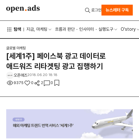
뉴스레터 구독
로그인
탐색
지금, 마케팅
흐름과 판단
인사이터
실행도구
O'story
글로벌 마케팅
[세계1주] 페이스북 광고 데이터로
애드워즈 리타겟팅 광고 집행하기
오픈애즈
2018.06.20 18:18
9375
0
2
0