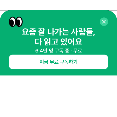
매주 화요일 아침,
요즘 잘 나가는 사람들,
마케팅 감각을 깨워 드릴게요!
65,043명의 마케터를 성장시키는 뉴스레터
다 읽고 있어요
뉴스레터 구독하기
6.4만 명 구독 중 · 무료
지금 무료 구독하기
NHN AD
오픈애즈란
공지사항
제휴문의
인사이터 신청
뉴스레터
광고안내
경기도 성남시 분당구 대왕판교로645번길 16
대표 : 심도섭
사업자등록번호 : 144-81-27690(
사업자정보확인
)