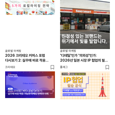
글로
일본
선택
SN
플래
글로벌 마케팅
글로벌 마케팅
2026 크리테오 커머스 포럼
'디테일'인가 '의외성'인가:
다시보기 2: 실무에 바로 적용
2026년 일본 시장 IP 협업의 필승
가능한 마케팅 전략과 사례
공식
크리테오
플래그