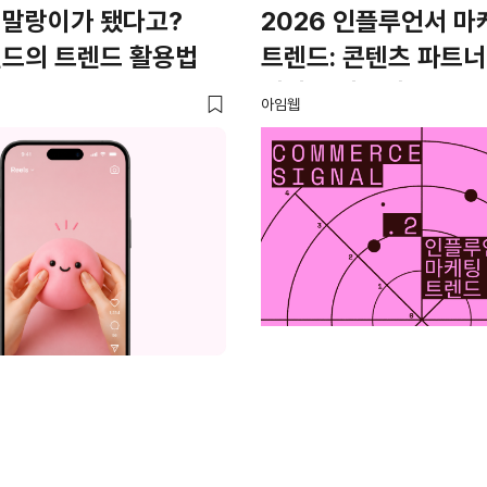
 말랑이가 됐다고?
2026 인플루언서 마
랜드의 트렌드 활용법
트렌드: 콘텐츠 파트
커머스 파트너로
아임웹