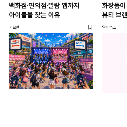
백화점·편의점·알람 앱까지
화장품이
아이돌을 찾는 이유
뷰티 브
기묘한
알파앱스