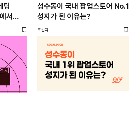
케팅
성수동이 국내 팝업스토어 No.1
서
너에서
성지가 된 이유는?
배
5
로컬덕
로컬