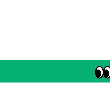
매주 화요일 아침,
마케팅 감각을 깨워 드릴게요!
65,043명의 마케터를 성장시키는 뉴스레터