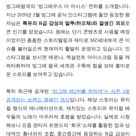
빙그레왕국의 ‘빙그레우스 더 마시스’ 전하를 소개합니다.
지난 2020년 2월 빙그레 공식 인스타그램에 돌연 등장한 왕
자님은
특유의 B급 감성의 말투(하오체)와 잘생긴 외모
로
큰 인기를 얻었습니다. 원래는 단기 콘텐츠로 사용될 예정
이었지만 촘촘한 스토리텔링과 재미로 MZ세대에게 큰 이
슈를 불러일으켜 현재까지 활발히 운영되고 있습니다. 인
스타그램을 보시면 메로나, 엑설런트 아이스크림 등을 캐
릭터화하여 빙그레 왕국 세계관 구축에 힘을 보태 흥미로
운 스토리를 보여주고 있습니다.
특히 최근에 공개된
‘빙그레 메2커를 위하여’는 시즌 2로
공개되는 브랜드 캠페인 영상
입니다. 해당 스토리는 뮤지
컬 형식의 애니메이션으로, 재치있는 스토리와 뮤지컬 배
우들의 노래가 어우러져 호평을 받았습니다. 실제로 시청
해보니 요즘 판타지 트렌드의 ‘회귀’소재를 활용한 점과 상
대역인 황녀와의 조합, 중간중간에 등장하는 B급 감성이