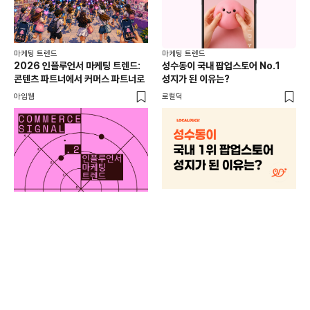
마케팅 트렌드
마케팅 트렌드
2026 인플루언서 마케팅 트렌드:
성수동이 국내 팝업스토어 No.1
콘텐츠 파트너에서 커머스 파트너로
성지가 된 이유는?
아임웹
로컬덕
마케
하
브루