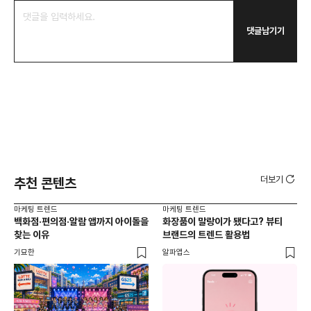
댓글남기기
더보기
추천 콘텐츠
마케팅 트렌드
마케팅 트렌드
마케
백화점·편의점·알람 앱까지 아이돌을
화장품이 말랑이가 됐다고? 뷰티
서
찾는 이유
브랜드의 트렌드 활용법
오프
기묘한
알파앱스
로컬