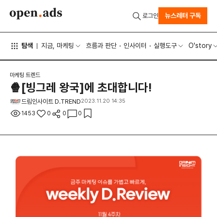
뉴스레터 구독
로그인
탐색
지금, 마케팅
흐름과 판단
인사이터
실행도구
O'story
마케팅 트렌드
🍿[빙그레 왕국]에 초대합니다!
드림인사이트 D.TREND
2023.11.20 14:35
1453
0
0
0