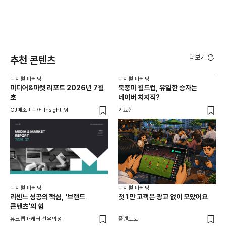
더보기
추천 콘텐츠
디지털 마케팅
디지털 마케팅
디지
미디어&마켓 리포트 2026년 7월
북중미 월드컵, 유일한 승자는
브
호
네이버 치지직?
팬
CJ메조미디어 Insight M
기묘한
유크
디지털 마케팅
디지털 마케팅
리센느 성공의 핵심, '브랜드
첫 1만 고객은 광고 없이 모았어요
콘텐츠'의 힘
유크랩마케터 선우의성
플랜브로