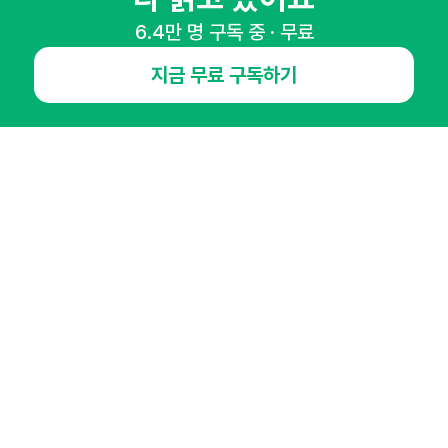
65,043명의 마케터를 성장시키는 뉴스레터
6.4만 명 구독 중 · 무료
뉴스레터 구독하기
지금 무료 구독하기
NHN AD
오픈애즈란
공지사항
제휴문의
인사이터 신청
뉴스레터
광고안내
경기도 성남시 분당구 대왕판교로645번길 16
대표 : 심도섭
사업자등록번호 : 144-81-27690(
사업자정보확인
)
통신판매업신고번호 : 2014-경기성남-1023
호스팅서비스사업자 : 오픈애즈
서비스•광고 문의 :
1800-2198
이메일 :
openads@openads.co.kr