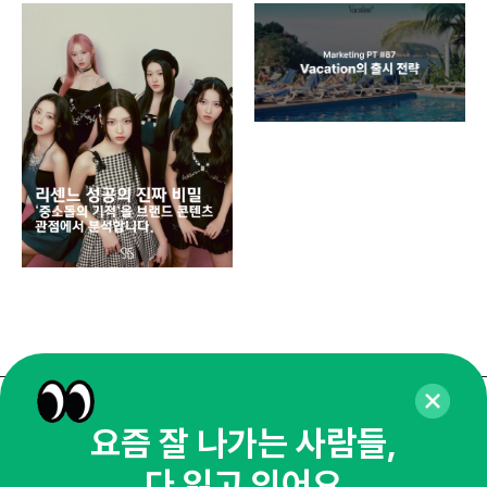
디지
AI
쇼핑
똑똑
매주 화요일 아침,
요즘 잘 나가는 사람들,
마케팅 감각을 깨워 드릴게요!
다 읽고 있어요