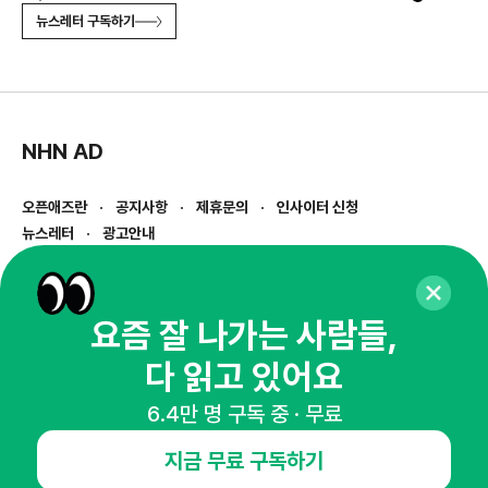
뉴스레터 구독하기
NHN AD
오픈애즈란
공지사항
제휴문의
인사이터 신청
뉴스레터
광고안내
경기도 성남시 분당구 대왕판교로645번길 16
대표 : 심도섭
사업자등록번호 : 144-81-27690(
사업자정보확인
)
요즘 잘 나가는 사람들,
통신판매업신고번호 : 2014-경기성남-1023
다 읽고 있어요
호스팅서비스사업자 : 오픈애즈
서비스•광고 문의 :
1800-2198
6.4만 명 구독 중 · 무료
이메일 :
openads@openads.co.kr
지금 무료 구독하기
이용약관
개인정보처리방침