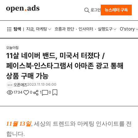
뉴스레터 구독
로그인
탐색
지금, 마케팅
흐름과 판단
인사이터
실행도구
O'story
오늘아침
11살 네이버 밴드, 미국서 터졌다 /
페이스북·인스타그램서 아마존 광고 통해
상품 구매 가능
오픈애즈
2023.11.13 06:00
1734
0
1
0
11월 13
일
,
세상
의 트렌드와 마케팅 인사이트를 전
합니다.