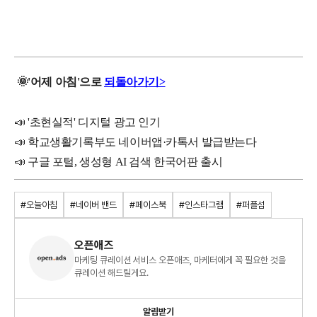
🌞
'
어제
아침'으로
되돌아가기>
📣 '초현실적' 디지털 광고 인기
📣
학교생활기록부도 네이버앱·카톡서 발급받는다
📣
구글 포털, 생성형 AI 검색 한국어판 출시
#오늘아침
#네이버 밴드
#페이스북
#인스타그램
#퍼플섬
오픈애즈
마케팅 큐레이션 서비스 오픈애즈, 마케터에게 꼭 필요한 것을
큐레이션 해드릴게요.
알림받기