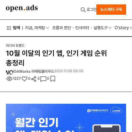
뉴스레터 구독
로그인
탐색
지금, 마케팅
흐름과 판단
인사이터
실행도구
O'story
미디어 트렌드
10월 이달의 인기 앱, 인기 게임 순위
총정리
IGAWorks 마케팅클라우드
2023.11.09 08:00
1227
0
0
0