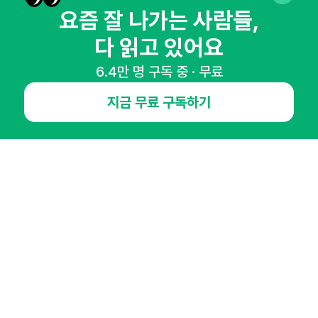
요즘 잘 나가는 사람들,
다 읽고 있어요
6.4만 명 구독 중 · 무료
NHN AD
지금 무료 구독하기
오픈애즈란
공지사항
제휴문의
인사이터 신청
뉴스레터
광고안내
경기도 성남시 분당구 대왕판교로645번길 16
대표 : 심도섭
사업자등록번호 : 144-81-27690(
사업자정보확인
)
통신판매업신고번호 : 2014-경기성남-1023
호스팅서비스사업자 : 오픈애즈
서비스•광고 문의 :
1800-2198
이메일 :
openads@openads.co.kr
이용약관
개인정보처리방침
instagram
thread
kakaotalk