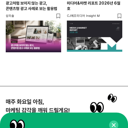
광고처럼 보이지 않는 광고,
미디어&마켓 리포트 2026년 6월
연령
콘텐츠형 광고 사례로 보는 활용법
호
타
꾸밈
심미솔
CJ메조미디어 Insight M
DM
함께
각
매주 화요일 아침,
마케팅 감각을 깨워 드릴게요!
65,043명의 마케터를 성장시키는 뉴스레터
뉴스레터 구독하기