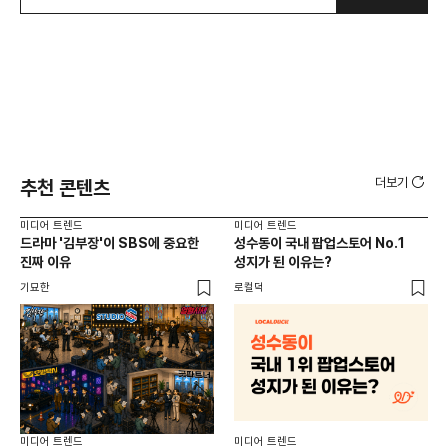
더보기
추천 콘텐츠
미디어 트렌드
미디어 트렌드
미디
드라마 '김부장'이 SBS에 중요한
성수동이 국내 팝업스토어 No.1
요
진짜 이유
성지가 된 이유는?
않습
유튜
기묘한
로컬덕
유광
미디어 트렌드
미디어 트렌드
미디