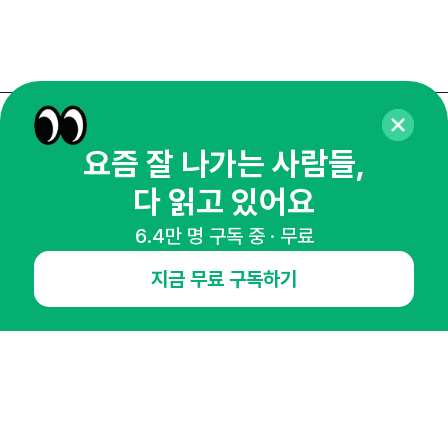
매주 화요일 아침,
요즘 잘 나가는 사람들,
마케팅 감각을 깨워 드릴게요!
다 읽고 있어요
65,043명의 마케터를 성장시키는 뉴스레터
뉴스레터 구독하기
6.4만 명 구독 중 · 무료
지금 무료 구독하기
NHN AD
오픈애즈란
공지사항
제휴문의
인사이터 신청
뉴스레터
광고안내