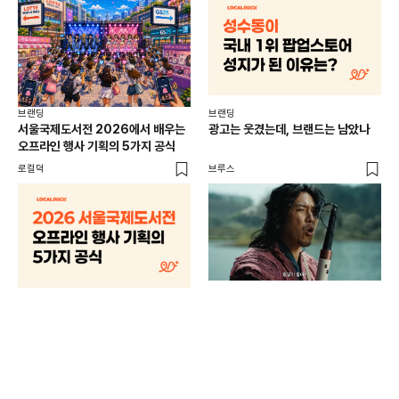
브랜딩
브랜딩
서울국제도서전 2026에서 배우는
광고는 웃겼는데, 브랜드는 남았나
오프라인 행사 기획의 5가지 공식
로컬덕
브루스
브랜
매년
주민
기
로컬