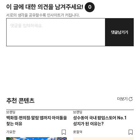
이 글에 대한 의견을 남겨주세요!
0
서로의 생각을 공유할수록 인사이트가 커집니다.
댓글남기기
더보기
추천 콘텐츠
브랜딩
브랜딩
브랜
백화점·편의점·알람 앱까지 아이돌을
성수동이 국내 팝업스토어 No.1
10
찾는 이유
성지가 된 이유는?
마
기묘한
로컬덕
플랜