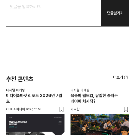
댓글남기기
더보기
추천 콘텐츠
디지털 마케팅
디지털 마케팅
디지
미디어&마켓 리포트 2026년 7월
북중미 월드컵, 유일한 승자는
브
호
네이버 치지직?
팬
CJ메조미디어 Insight M
기묘한
유크