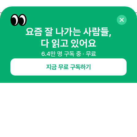
매주 화요일 아침,
요즘 잘 나가는 사람들,
마케팅 감각을 깨워 드릴게요!
다 읽고 있어요
65,043명의 마케터를 성장시키는 뉴스레터
6.4만 명 구독 중 · 무료
뉴스레터 구독하기
지금 무료 구독하기
NHN AD
오픈애즈란
공지사항
제휴문의
인사이터 신청
뉴스레터
광고안내
경기도 성남시 분당구 대왕판교로645번길 16
대표 : 심도섭
사업자등록번호 : 144-81-27690(
사업자정보확인
)