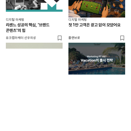
디지털 마케팅
디지털 마케팅
리센느 성공의 핵심, '브랜드
첫 1만 고객은 광고 없이 모았어요
콘텐츠'의 힘
유크랩마케터 선우의성
플랜브로
디지
AI
쇼핑
똑똑