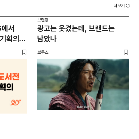
더보기
브랜딩
브랜
6에서
광고는 웃겼는데, 브랜드는
1
 기획의
남았나
이
브루스
플랜