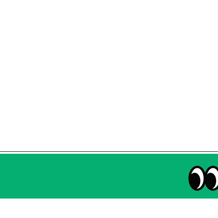
매주 화요일 아침,
마케팅 감각을 깨워 드릴게요!
65,043명의 마케터를 성장시키는 뉴스레터