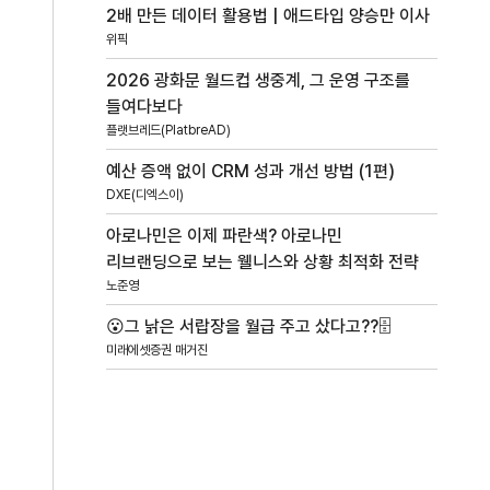
2배 만든 데이터 활용법 | 애드타입 양승만 이사
위픽
2026 광화문 월드컵 생중계, 그 운영 구조를
들여다보다
플랫브레드(PlatbreAD)
예산 증액 없이 CRM 성과 개선 방법 (1편)
DXE(디엑스이)
아로나민은 이제 파란색? 아로나민
리브랜딩으로 보는 웰니스와 상황 최적화 전략
노준영
😮그 낡은 서랍장을 월급 주고 샀다고??🗄️
미래에셋증권 매거진