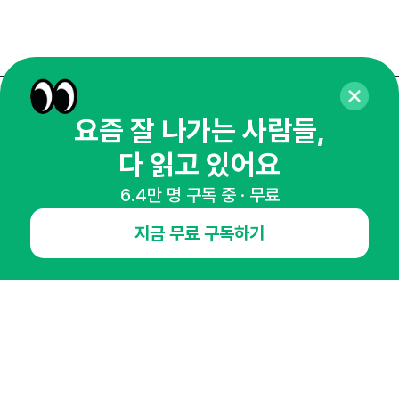
매주 화요일 아침,
요즘 잘 나가는 사람들,
마케팅 감각을 깨워 드릴게요!
다 읽고 있어요
65,043명의 마케터를 성장시키는 뉴스레터
6.4만 명 구독 중 · 무료
뉴스레터 구독하기
지금 무료 구독하기
NHN AD
오픈애즈란
공지사항
제휴문의
인사이터 신청
뉴스레터
광고안내