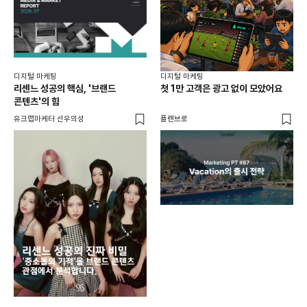
디지털 마케팅
디지털 마케팅
리센느 성공의 핵심, '브랜드
첫 1만 고객은 광고 없이 모았어요
콘텐츠'의 힘
유크랩마케터 선우의성
플랜브로
디지
AI
쇼핑
똑똑