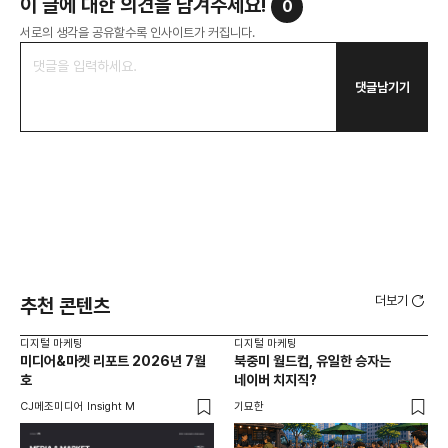
이 글에 대한 의견을 남겨주세요!
0
서로의 생각을 공유할수록 인사이트가 커집니다.
댓글남기기
더보기
추천 콘텐츠
디지털 마케팅
디지털 마케팅
디지
미디어&마켓 리포트 2026년 7월
북중미 월드컵, 유일한 승자는
브
호
네이버 치지직?
팬
CJ메조미디어 Insight M
기묘한
유크