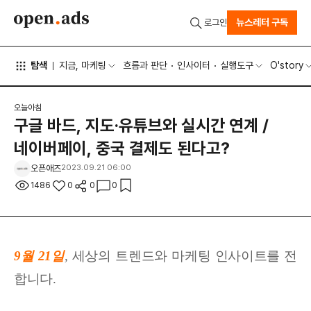
뉴스레터 구독
로그인
탐색
지금, 마케팅
흐름과 판단
인사이터
실행도구
O'story
오늘아침
구글 바드, 지도·유튜브와 실시간 연계 /
네이버페이, 중국 결제도 된다고?
오픈애즈
2023.09.21 06:00
1486
0
0
0
9월 21
일
,
세상
의 트렌드와 마케팅 인사이트를 전
합니다.