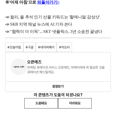
🌞
'
어제
아침'으로
되돌아가기>
📣 컬리, 올 추석 인기 선물 키워드는 '할매니얼·감성샷'
📣 SKB 지역 채널 뉴스에 AI 기자 쓴다
📣 "협력이 더 이득"... SKT·넷플릭스, 3년 소송전 끝냈다
#오늘아침
#구글
#네이버페이
#어도비
오픈애즈
마케팅 큐레이션 서비스 오픈애즈, 마케터에게 꼭 필요한 것을
큐레이션 해드릴게요.
알림받기
이 콘텐츠가 도움이 되셨나요?
도움돼요
아쉬워요