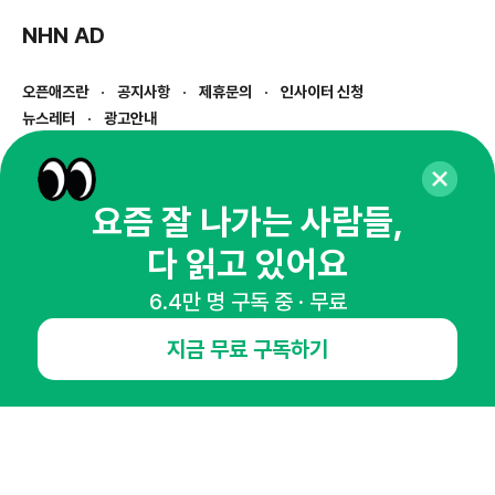
NHN AD
오픈애즈란
공지사항
제휴문의
인사이터 신청
뉴스레터
광고안내
경기도 성남시 분당구 대왕판교로645번길 16
대표 : 심도섭
사업자등록번호 : 144-81-27690(
사업자정보확인
)
요즘 잘 나가는 사람들,
통신판매업신고번호 : 2014-경기성남-1023
다 읽고 있어요
호스팅서비스사업자 : 오픈애즈
서비스•광고 문의 :
1800-2198
6.4만 명 구독 중 · 무료
이메일 :
openads@openads.co.kr
지금 무료 구독하기
이용약관
개인정보처리방침
instagram
thread
kakaotalk
© NHN AD. All rights reserved.