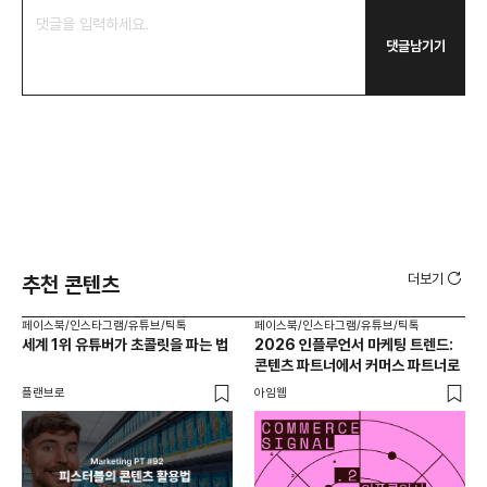
댓글남기기
더보기
추천 콘텐츠
페이스북/인스타그램/유튜브/틱톡
페이스북/인스타그램/유튜브/틱톡
페이
세계 1위 유튜버가 초콜릿을 파는 법
2026 인플루언서 마케팅 트렌드:
브
콘텐츠 파트너에서 커머스 파트너로
팬
플랜브로
아임웹
유크