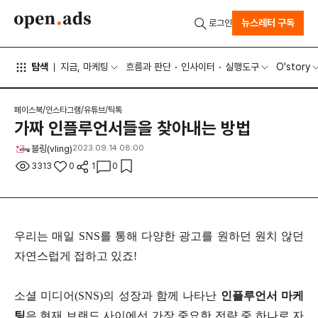
뉴스레터 구독
로그인
탐색
지금, 마케팅
흐름과 판단
인사이터
실행도구
O'story
페이스북/인스타그램/유튜브/틱톡
가짜 인플루언서들을 찾아내는 방법
블링(vling)
2023.09.14 08:00
3313
0
1
0
우리는 매일 SNS를 통해 다양한 광고를 원하던 원치 않던
자연스럽게 접하고 있죠!
소셜 미디어(SNS)의 성장과 함께 나타난
인플루언서 마케
팅
은 현재 브랜드 사이에선 가장 중요한 전략 중 하나로 자