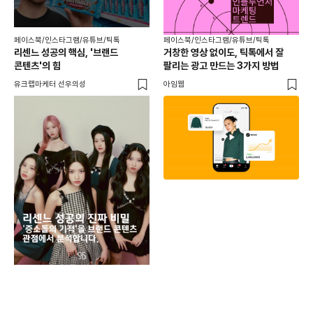
페이스북/인스타그램/유튜브/틱톡
페이스북/인스타그램/유튜브/틱톡
리센느 성공의 핵심, '브랜드
거창한 영상 없이도, 틱톡에서 잘
콘텐츠'의 힘
팔리는 광고 만드는 3가지 방법
유크랩마케터 선우의성
아임웹
페이
동
브
유크