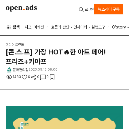
뉴스레터 구독
로그인
탐색
지금, 마케팅
흐름과 판단
인사이터
실행도구
O'story
미디어 트렌드
[콘.스.프] 가장 HOT🔥한 아트 페어!
프리즈+키아프
문화편의점
2023.09.13 09:00
1433
0
0
0