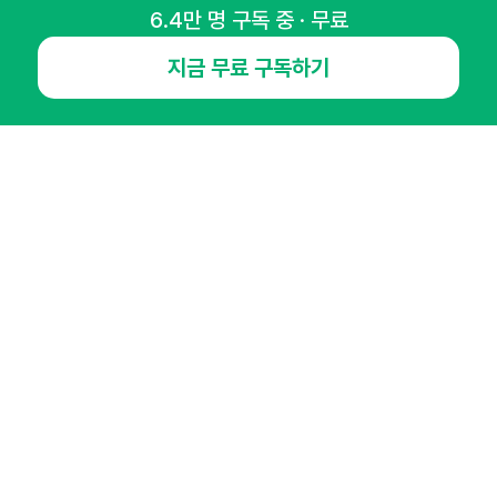
6.4만 명 구독 중 · 무료
NHN AD
지금 무료 구독하기
오픈애즈란
공지사항
제휴문의
인사이터 신청
뉴스레터
광고안내
경기도 성남시 분당구 대왕판교로645번길 16
대표 : 심도섭
사업자등록번호 : 144-81-27690(
사업자정보확인
)
통신판매업신고번호 : 2014-경기성남-1023
호스팅서비스사업자 : 오픈애즈
서비스•광고 문의 :
1800-2198
이메일 :
openads@openads.co.kr
이용약관
개인정보처리방침
instagram
thread
kakaotalk
© NHN AD. All rights reserved.