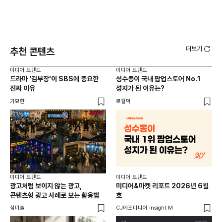
더보기
추천 콘텐츠
미디어 트렌드
미디어 트렌드
미디
드라마 '김부장'이 SBS에 중요한
성수동이 국내 팝업스토어 No.1
요
진짜 이유
성지가 된 이유는?
않습
유튜
기묘한
로컬덕
유광
미디어 트렌드
미디어 트렌드
미디
광고처럼 보이지 않는 광고,
미디어&마켓 리포트 2026년 6월
연령
콘텐츠형 광고 사례로 보는 활용법
호
타
꾸밈
심미솔
CJ메조미디어 Insight M
DM
함께