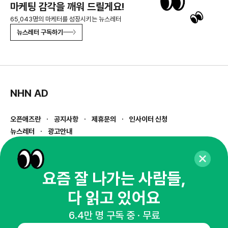
마케팅 감각을 깨워 드릴게요!
65,043명의 마케터를 성장시키는 뉴스레터
뉴스레터 구독하기
NHN AD
오픈애즈란
공지사항
제휴문의
인사이터 신청
뉴스레터
광고안내
경기도 성남시 분당구 대왕판교로645번길 16
대표 : 심도섭
사업자등록번호 : 144-81-27690(
사업자정보확인
)
요즘 잘 나가는 사람들,
통신판매업신고번호 : 2014-경기성남-1023
다 읽고 있어요
호스팅서비스사업자 : 오픈애즈
서비스•광고 문의 :
1800-2198
6.4만 명 구독 중 · 무료
이메일 :
openads@openads.co.kr