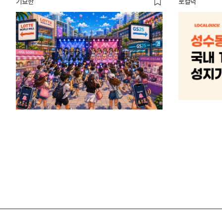
기묘한
로컬덕