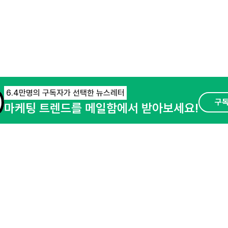
6.4만명의 구독자가 선택한 뉴스레터
구
마케팅 트렌드를 메일함에서 받아보세요!
오픈애즈란
공지사항
제휴문의
경기도 성남시 분당구 대왕판교로645번길 16
사업자등록번호 : 144-81-27690(
사업자정
호스팅서비스사업자 : 오픈애즈
서비스•광고 
이용약관
개인정보처리방침
© NHN AD. All rights reserved.