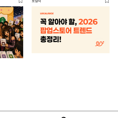
로컬덕
썸트