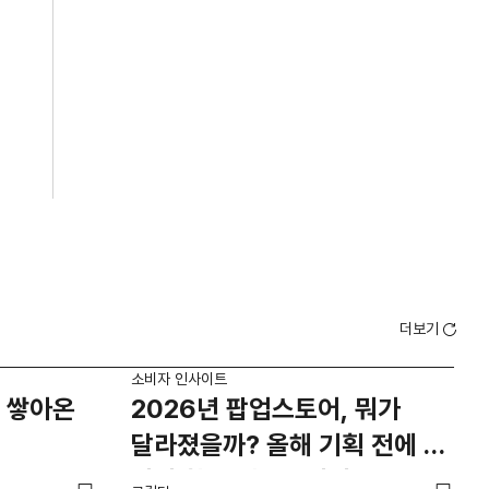
더보기
소비자 인사이트
소비
 쌓아온
2026년 팝업스토어, 뭐가
외
달라졌을까? 올해 기획 전에 꼭
남
봐야 할 트렌드 4가지
뜨