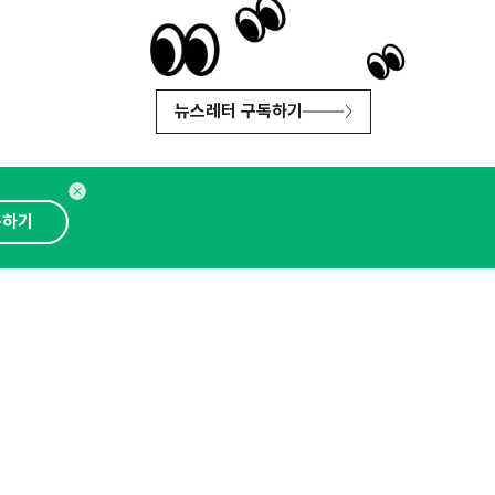
뉴스레터 구독하기
독하기
인사이터 신청
뉴스레터
광고안내
대표 : 심도섭
보확인
)
통신판매업신고번호 : 2014-경기성남-1023
문의 :
1800-2198
이메일 :
openads@openads.co.kr