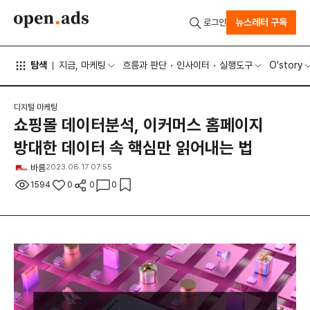
뉴스레터 구독
로그인
탐색
지금, 마케팅
흐름과 판단
인사이터
실행도구
O'story
디지털 마케팅
쇼핑몰 데이터분석, 이커머스 홈페이지
방대한 데이터 속 핵심만 읽어내는 법
바름
2023.08.17 07:55
1594
0
0
0