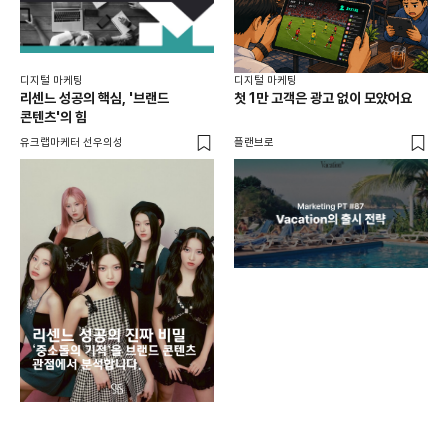
디지털 마케팅
디지털 마케팅
리센느 성공의 핵심, '브랜드
첫 1만 고객은 광고 없이 모았어요
콘텐츠'의 힘
유크랩마케터 선우의성
플랜브로
디지
AI
쇼핑
똑똑