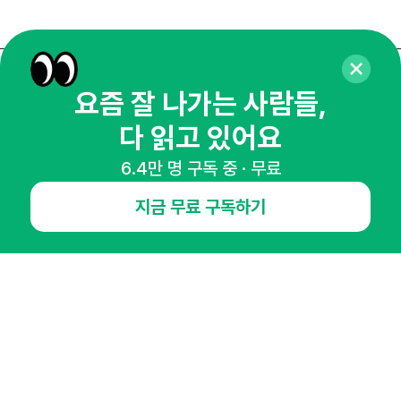
매주 화요일 아침,
요즘 잘 나가는 사람들,
마케팅 감각을 깨워 드릴게요!
다 읽고 있어요
65,043명의 마케터를 성장시키는 뉴스레터
6.4만 명 구독 중 · 무료
뉴스레터 구독하기
지금 무료 구독하기
NHN AD
오픈애즈란
공지사항
제휴문의
인사이터 신청
뉴스레터
광고안내
경기도 성남시 분당구 대왕판교로645번길 16
대표 : 심도섭