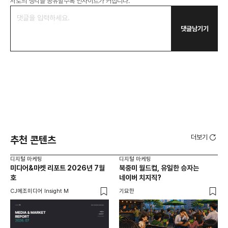
서로의 생각을 공유할수록 인사이트가 커집니다.
댓글남기기
더보기
추천 콘텐츠
디지털 마케팅
디지털 마케팅
디지
미디어&마켓 리포트 2026년 7월
북중미 월드컵, 유일한 승자는
브
호
네이버 치지직?
팬
CJ메조미디어 Insight M
기묘한
유크