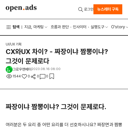
뉴스레터 구독
로그인
탐색
지금, 마케팅
흐름과 판단
인사이터
실행도구
O'story
UI/UX 기획
CX와UX 차이? - 짜장이냐 짬뽕이냐?
그것이 문제로다
그로우앤베터
2023.08.16 08:00
1544
0
0
0
짜장이냐 짬뽕이냐? 그것이 문제로다.
여러분은 두 요리 중 어떤 요리를 더 선호하시나요? 짜장면과 짬뽕