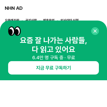
NHN AD
오픈애즈란
공지사항
제휴문의
인사이터 신청
뉴스레터
광고안내
요즘 잘 나가는 사람들,
경기도 성남시 분당구 대왕판교로645번길 16
대표 : 심도섭
사업자등록번호 : 144-81-27690(
사업자정보확인
)
다 읽고 있어요
통신판매업신고번호 : 2014-경기성남-1023
호스팅서비스사업자 : 오픈애즈
6.4만 명 구독 중 · 무료
서비스•광고 문의 :
1800-2198
이메일 :
openads@openads.co.kr
지금 무료 구독하기
이용약관
개인정보처리방침
instagram
thread
kakaotalk
© NHN AD. All rights reserved.