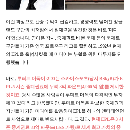
이런 과정으로 관중 수익이 급감하고, 경쟁력도 떨어진 잉글
랜드 구단의 최저점에서 잠재력을 발견한 것은 바로 '미디
어'였습니다. 연이은 참사, 중계권료 배분 문제 등의 문제로
구단들이 기존 영국 프로축구 리그를 탈퇴하고 1992년 현재
의 EPL을 출범시켰을 때 미디어는 부활을 위한 대투자를 단
행했습니다.
바로,
루퍼트 머독이 이끄는 스카이스포츠(당시 BSkyB)가 E
PL 5 시즌 중계권료에 무려 3억 파운드(4,900 억 원)를 제시한
것이죠.
당시 수많은 사람들이 루퍼트 머독의 파격적인 투자
에 '미쳤다'라고 반응했지만, 루퍼트 머독은 확보한 중계권과
자신들이 가진 미디어를 활용하여 EPL을 하나의 엔터테인먼
트 사업으로 제대로 변모시킵니다. 그 결과,
현재 EPL은 3 시
즌 중계권료 83억 파운드(13조 가량)로 세계 최고 가치의 중