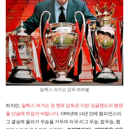
알렉스 퍼거슨 감독 트레블
하지만,
알렉스 퍼거슨 전 맨유 감독은 이런 잉글랜드의 평판
을 단숨에 뒤집어 버립니다.
1999년에 14년 만에 챔피언스리
그 결승에 올라가 우승을 거두며 자국 리그 우승, 컵우승, 챔