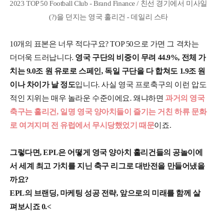
2023 TOP 50 Football Club - Brand Finance / 친선 경기에서 미사일
(?)을 던지는 영국 훌리건 - 데일리 스타
10개의 표본은 너무 적다구요? TOP 50으로 가면 그 격차는
더더욱 드러납니다.
영국 구단의 비중이 무려 44.9%, 전체 가
치는 9.0조 원 유로로 스페인, 독일 구단을 다 합쳐도 1.9조 원
이나 차이가 날 정도
입니다. 사실 영국 프로축구의 이런 압도
적인 지위는 매우 놀라운 수준이에요. 왜냐하면
과
거의 영국
축구는 훌리건, 일명 영국 양아치들이 즐기는 거친 하류 문화
로 여겨지며 전 유럽에서 무시당했었기 때문
이죠.
그렇다면, EPL은 어떻게 영국 양아치 훌리건들의 공놀이에
서 세계 최고 가치를 지닌 축구 리그로 대반전을 만들어냈을
까요?
EPL의 브랜딩, 마케팅 성공 전략, 앞으로의 미래를 함께 살
펴보시죠 0.<