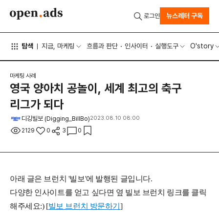
뉴스레터 구독
로그인
탐색
지금, 마케팅
흐름과 판단
인사이터
실행도구
O'story
마케팅 사례
영국 양아치 공놀이, 세계 최고의 축구
리그가 되다
디깅빌보 (Digging_BillBo)
2023.08.10 08:00
2129
0
3
0
아래 글은 브런치 '빌보'에 발행된 글입니다.
다양한 인사이트를 얻고 싶다면 옆 빌보 브런치 링크를 클릭
해주세요:) [
빌보 브런치 방문하기
]