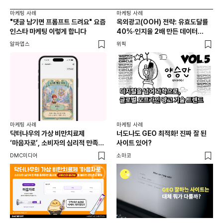
마케팅 사례
마케팅 사례
마케
"댓글 남기면 프롬프트 드려요" 요즘
옥외광고(OOH) 전략: 유효도달률
무
인스타 마케팅 이렇게 합니다
40%·인지율 2배 만든 데이터
‘댓
활용법 | 애드타입 양승만 이사
브
알파앱스
위픽
DM
마케
독립
마케팅 사례
마케팅 사례
출
닥터나우의 가상 비만치료제
너도나도 GEO 최적화! 진짜 잘 된
와디
‘마음자로’, 소비자의 심리적 만족을
사이트 있어?
충족하는 동시에 서비스의 접근성을
DMC미디어
소마코
높이는 콘텐츠로 호평