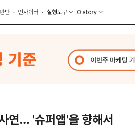
 판단
인사이터
실행도구
O'story
 사연... '슈퍼앱'을 향해서