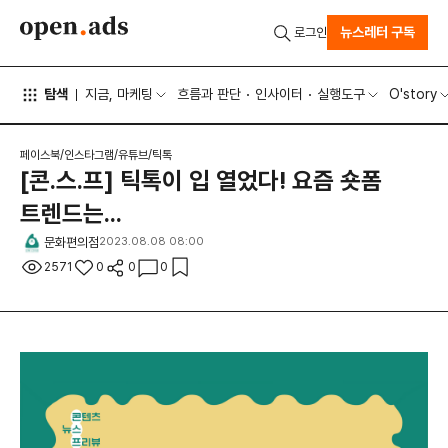
뉴스레터 구독
로그인
탐색
지금, 마케팅
흐름과 판단
인사이터
실행도구
O'story
페이스북/인스타그램/유튜브/틱톡
[콘.스.프] 틱톡이 입 열었다! 요즘 숏폼
트렌드는...
문화편의점
2023.08.08 08:00
2571
0
0
0