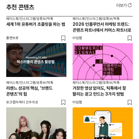
더보기
추천 콘텐츠
페이스북/인스타그램/유튜브/틱톡
페이스북/인스타그램/유튜브/틱톡
페이
세계 1위 유튜버가 초콜릿을 파는 법
2026 인플루언서 마케팅 트렌드:
브
콘텐츠 파트너에서 커머스 파트너로
팬
플랜브로
아임웹
유크
페이스북/인스타그램/유튜브/틱톡
페이스북/인스타그램/유튜브/틱톡
리센느 성공의 핵심, '브랜드
거창한 영상 없이도, 틱톡에서 잘
콘텐츠'의 힘
팔리는 광고 만드는 3가지 방법
유크랩마케터 선우의성
아임웹
페이
동
브