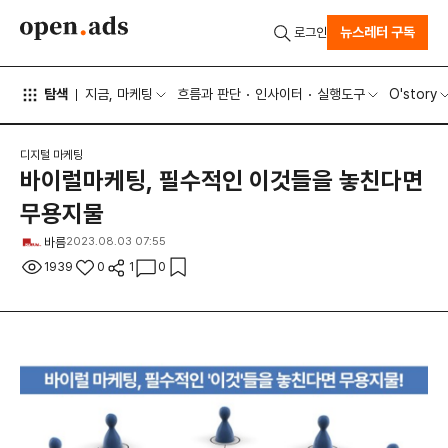
뉴스레터 구독
로그인
탐색
지금, 마케팅
흐름과 판단
인사이터
실행도구
O'story
디지털 마케팅
바이럴마케팅, 필수적인 이것들을 놓친다면
무용지물
바름
2023.08.03 07:55
1939
0
1
0