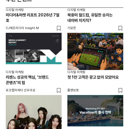
디지털 마케팅
디지털 마케팅
디지
미디어&마켓 리포트 2026년 7월
북중미 월드컵, 유일한 승자는
브
호
네이버 치지직?
팬
CJ메조미디어 Insight M
기묘한
유크
디지털 마케팅
디지털 마케팅
리센느 성공의 핵심, '브랜드
첫 1만 고객은 광고 없이 모았어요
콘텐츠'의 힘
유크랩마케터 선우의성
플랜브로
디지
AI
쇼핑
똑똑