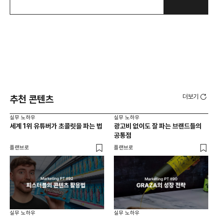
더보기
추천 콘텐츠
실무 노하우
실무 노하우
실무
세계 1위 유튜버가 초콜릿을 파는 법
광고비 없이도 잘 파는 브랜드들의
고객
공통점
이
플랜브로
플랜브로
마케
실무 노하우
실무 노하우