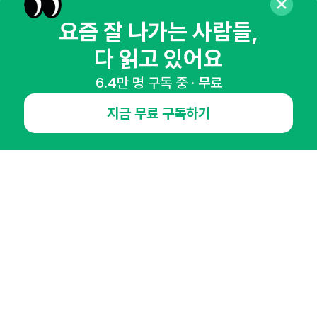
마케팅 감각을 깨워 드릴게요!
요즘 잘 나가는 사람들,
65,043명의 마케터를 성장시키는 뉴스레터
다 읽고 있어요
뉴스레터 구독하기
6.4만 명 구독 중 · 무료
지금 무료 구독하기
NHN AD
오픈애즈란
공지사항
제휴문의
인사이터 신청
뉴스레터
광고안내
경기도 성남시 분당구 대왕판교로645번길 16
대표 : 심도섭
사업자등록번호 : 144-81-27690(
사업자정보확인
)
통신판매업신고번호 : 2014-경기성남-1023
호스팅서비스사업자 : 오픈애즈
서비스•광고 문의 :
1800-2198
이메일 :
openads@openads.co.kr