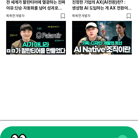
전 세계가 팔란티어에 열광하는 진짜
진정한 기업의 AX(AI전환)란? :
이유:단순 자동화를 넘어 성과로
생성형 AI 도입하는 게 AX 전환이
증명하는 AI 활용법
아닙니다.
똑똑한개발자
똑똑한개발자
실무
느좋
매
알파
매주 화요일 아침,