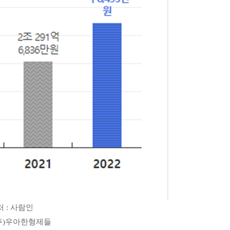
 : 사람인
(주)우아한형제들