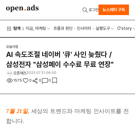
뉴스레터 구독
로그인
탐색
지금, 마케팅
흐름과 판단
인사이터
실행도구
O'story
오늘아침
AI 속도조절 네이버 '큐' 사인 늦췄다 /
삼성전자 "삼성페이 수수료 무료 연장"
오픈애즈
2023.07.21 06:00
1575
0
0
0
7월 21일
,
세상
의 트렌드와 마케팅 인사이트를 전
합니다.