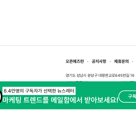
오픈애즈란
공지사항
제휴문의
경기도 성남시 분당구 대왕판교로645번길 16
사업자등록번호 : 144-81-27690(
사업자정
호스팅서비스사업자 : 오픈애즈
서비스•광고 
6.4만명의 구독자가 선택한 뉴스레터
구
마케팅 트렌드를 메일함에서 받아보세요!
이용약관
개인정보처리방침
© NHN AD. All rights reserved.