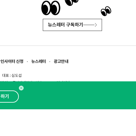
뉴스레터 구독하기
인사이터 신청
뉴스레터
광고안내
대표 : 심도섭
보확인
)
통신판매업신고번호 : 2014-경기성남-1023
문의 :
1800-2198
이메일 :
openads@openads.co.kr
독하기