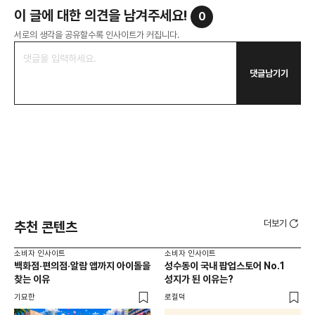
이 글에 대한 의견을 남겨주세요!
0
서로의 생각을 공유할수록 인사이트가 커집니다.
댓글남기기
더보기
추천 콘텐츠
소비자 인사이트
소비자 인사이트
소비
백화점·편의점·알람 앱까지 아이돌을
성수동이 국내 팝업스토어 No.1
외국
찾는 이유
성지가 된 이유는?
남
이
기묘한
로컬덕
썸트