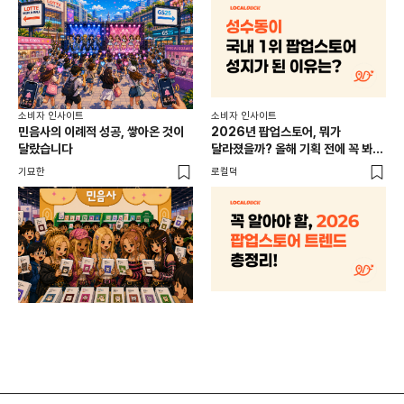
소비
소비자 인사이트
소비자 인사이트
CR
민음사의 이례적 성공, 쌓아온 것이
2026년 팝업스토어, 뭐가
개
달랐습니다
달라졌을까? 올해 기획 전에 꼭 봐야
할 트렌드 4가지
DX
기묘한
로컬덕