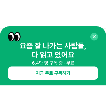
매주 화요일 아침,
요즘 잘 나가는 사람들,
마케팅 감각을 깨워 드릴게요!
다 읽고 있어요
65,043명의 마케터를 성장시키는 뉴스레터
뉴스레터 구독하기
6.4만 명 구독 중 · 무료
지금 무료 구독하기
NHN AD
오픈애즈란
공지사항
제휴문의
인사이터 신청