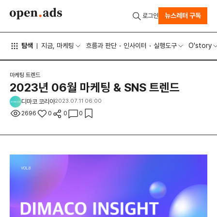
뉴스레터 구독
로그인
탐색
지금, 마케팅
흐름과 판단
인사이터
실행도구
O'story
마케팅 트렌드
2023년 06월 마케팅 & SNS 트렌드
디마코 코리아
2023.07.11 06:00
2696
0
0
0