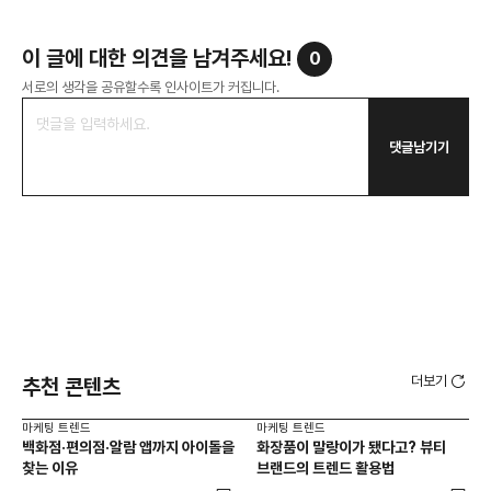
이 글에 대한 의견을 남겨주세요!
0
서로의 생각을 공유할수록 인사이트가 커집니다.
댓글남기기
더보기
추천 콘텐츠
마케팅 트렌드
마케팅 트렌드
마케
백화점·편의점·알람 앱까지 아이돌을
화장품이 말랑이가 됐다고? 뷰티
서
찾는 이유
브랜드의 트렌드 활용법
오프