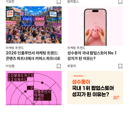
기묘한
알파앱스
로컬
마케팅 트렌드
마케팅 트렌드
2026 인플루언서 마케팅 트렌드:
성수동이 국내 팝업스토어 No.1
콘텐츠 파트너에서 커머스 파트너로
성지가 된 이유는?
아임웹
로컬덕
마케
하
브루