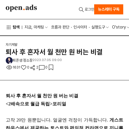
뉴스레터 구독
로그인
탐색
지금, 마케팅
흐름과 판단
인사이터
실행도구
O'story
자기계발
퇴사 후 혼자서 월 천만 원 버는 비결
퇴준생 정소장
2023.07.05 09:00
1631
0
2
0
퇴사 후 혼자서 월 천만 원 버는 비결
<2배속으로 월급 독립>포리얼
고작 20만 원뿐입니다. 얼굴엔 걱정이 가득합니다.
게스트
하우스에서 제공하는 토스트와 편의점 컵라면으로 끼니를