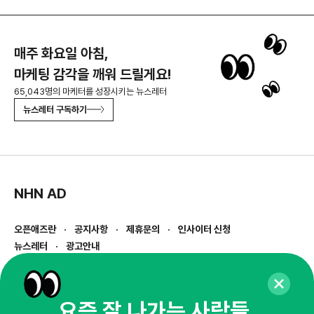
매주 화요일 아침,
마케팅 감각을 깨워 드릴게요!
65,043명의 마케터를 성장시키는 뉴스레터
뉴스레터 구독하기
NHN AD
오픈애즈란
공지사항
제휴문의
인사이터 신청
뉴스레터
광고안내
경기도 성남시 분당구 대왕판교로645번길 16
대표 : 심도섭
사업자등록번호 : 144-81-27690(
사업자정보확인
)
요즘 잘 나가는 사람들,
통신판매업신고번호 : 2014-경기성남-1023