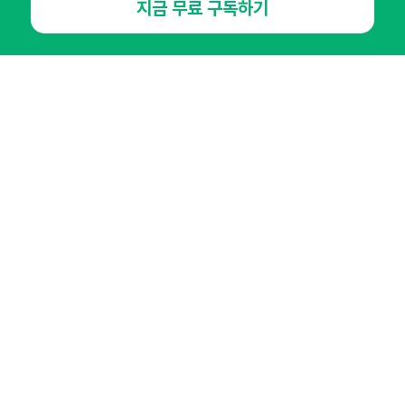
지금 무료 구독하기
NHN AD
오픈애즈란
공지사항
제휴문의
인사이터 신청
뉴스레터
광고안내
경기도 성남시 분당구 대왕판교로645번길 16
대표 : 심도섭
사업자등록번호 : 144-81-27690(
사업자정보확인
)
통신판매업신고번호 : 2014-경기성남-1023
호스팅서비스사업자 : 오픈애즈
서비스•광고 문의 :
1800-2198
이메일 :
openads@openads.co.kr
이용약관
개인정보처리방침
instagram
thread
kakaotalk