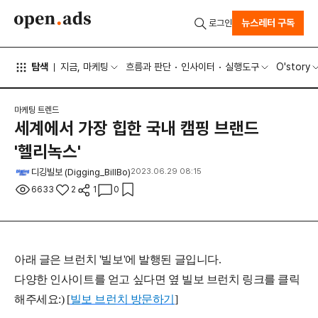
뉴스레터 구독
로그인
탐색
지금, 마케팅
흐름과 판단
인사이터
실행도구
O'story
마케팅 트렌드
세계에서 가장 힙한 국내 캠핑 브랜드
'헬리녹스'
디깅빌보 (Digging_BillBo)
2023.06.29 08:15
6633
2
1
0
아래 글은 브런치 '빌보'에 발행된 글입니다.
다양한 인사이트를 얻고 싶다면 옆 빌보 브런치 링크를 클릭
해주세요:) [
빌보 브런치 방문하기
]