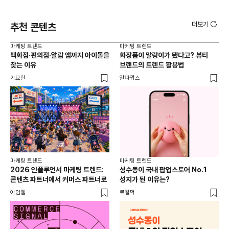
더보기
추천 콘텐츠
마케팅 트렌드
마케팅 트렌드
마케
백화점·편의점·알람 앱까지 아이돌을
화장품이 말랑이가 됐다고? 뷰티
서
찾는 이유
브랜드의 트렌드 활용법
오프
기묘한
알파앱스
로컬
마케팅 트렌드
마케팅 트렌드
2026 인플루언서 마케팅 트렌드:
성수동이 국내 팝업스토어 No.1
콘텐츠 파트너에서 커머스 파트너로
성지가 된 이유는?
아임웹
로컬덕
마케
하