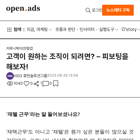
뉴스레터 구독
로그인
탐색
지금, 마케팅
흐름과 판단
인사이터
실행도구
O'story
커뮤니케이션/협업
고객이 원하는 조직이 되려면? – 피보팅을
해보자!
HSG 휴먼솔루션그룹
2023.06.26 13:56
1040
0
1
0
'재텔 근무'라는 말 들어보셨나요?
'재택근무'도 아니고 '재텔'은 뭔가 싶은 분들이 많으실 것