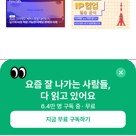
매주 화요일 아침,
요즘 잘 나가는 사람들,
마케팅 감각을 깨워 드릴게요!
65,043명의 마케터를 성장시키는 뉴스레터
다 읽고 있어요
뉴스레터 구독하기
6.4만 명 구독 중 · 무료
지금 무료 구독하기