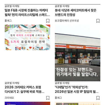
글로벌 마케팅
글로벌 마케팅
글로
일본 F&B 시장에 진출하는 마케터
동네 식당과 세이코마트에서 찾은
아마
필독! 현지 라이프스타일에 스며드는
브랜드의 진정성
'O
5가지 로컬라이징 전략
플래그
유크랩마케터 선우의성
피처
글로
일본
선택
SN
플래
글로벌 마케팅
글로벌 마케팅
2026 크리테오 커머스 포럼
'디테일'인가 '의외성'인가:
다시보기 2: 실무에 바로 적용
2026년 일본 시장 IP 협업의 필승
가능한 마케팅 전략과 사례
공식
크리테오
플래그